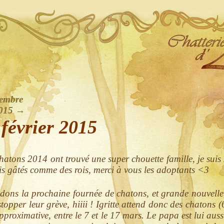
embre
2015
→
 février 2015
hatons 2014 ont trouvé une super chouette famille, je suis s
is gâtés comme des rois, merci à vous les adoptants <3
dons la prochaine fournée de chatons, et grande nouvelle
stopper leur grève, hiiii ! Igritte attend donc des chatons 
pproximative, entre le 7 et le 17 mars. Le papa est lui aus