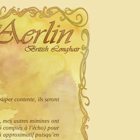
uper contente, ils seront
, mes autres mimines ont
(6 comptés à l’écho) pour
si approximatif puisqu’en