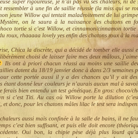
euse super rigoureuse, je n’ai pas vu ses chaleurs, ni de sa
 ressembler à une fin de saillie réussie (la miss qui se ro
 mon jeune Willow qui tentait maladroitement de lui grimpe
 Mystère, on le saura à la naissance des chatons en fo
hoco tortie si c’est Willow, et cinnamon/cinnamon tortie s
u roux, rhaaaaa lovely yes enfin des chatons roux à la ma
rise, Chica la discrète, qui a décidé de tomber elle aussi e
délibérément choisi de laisser faire mes deux mâlous, j’aime
Ils ont à priori chacun réussi au moins une saillie d
saillies datent du 18/19 janvier donc à dans 2/3 semaines p
our cette portée aussi il y a des chances qu’il y ait d
s étant donné leur couleurs je n’aurais aucun mal à savoi
e ferais bien entendu un test génétique. En gros: choco/cho
wn si c’est Titi. Au cas où Willow porte la dilution (c’est
i, et donc, pour les chatons mâles lilac le test sera indispen
 chaleurs aussi mais confinée à la salle de bains, il ne fa
mps c’est bien suffisant, et puis elle doit encore (théoriq
écédente. Oui bon, la chipie pèse déjà plus lourd qu’