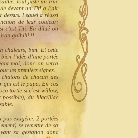
illie, tout juste un truc
ule devant un Titi à l’air
r dessus. Lequel a réussi
nction de leur couleur:
i c’est Titi. En dilué ou
ison gnihihi !!
n chaleurs, bim. Et cette
 bien l’idée d’une portée
evant moi, donc on verra
our les premiers signes.
es chatons de chacun des
r qui est le papa. En cas
co tortie si c’est willow,
 possible), du lilac/lilac
sable.
ut pas exagérer, 2 portées
uement) se remettre de sa
avant sa gestation donc