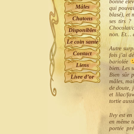
bonne élev
Mâles
qui pouvait
blasé), et
Chatons
ses tirs ?
Chocolat/c
Disponibles
non. Et… d
Le coin santé
Autre surp
Contact
fois j’ai 
bariolée
Liens
bien. Les 
Bien sûr p
Livre d’or
mâles, mai
de doute, j
et lilac/fa
tortie auss
Ilvy est en
en même te
portée pr