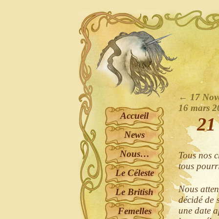
←
17 Nov
16 mars 
Accueil
21
News
Nous…
Tous nos c
tous pourr
Le Céleste
Nous atten
Le British
décidé de 
une date a
Femelles