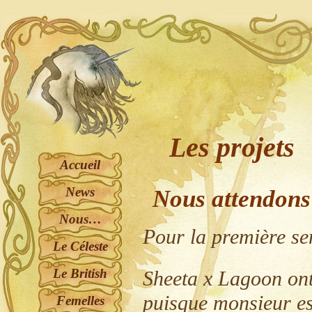
Les projets
Accueil
News
Nous attendons
Nous…
Pour la première s
Le Céleste
Le British
Sheeta x Lagoon ont
puisque monsieur est
Femelles