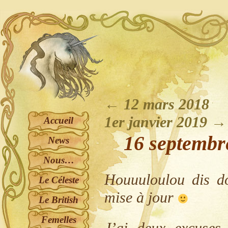
←
12 mars 2018
1er janvier 2019
→
Accueil
16 septembr
News
Nous…
Houuuloulou dis do
Le Céleste
mise à jour
Le British
Femelles