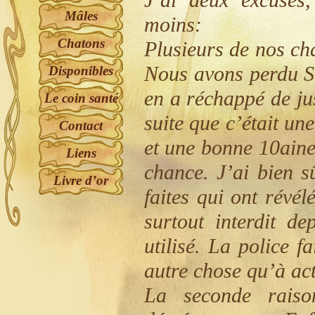
J’ai deux excuses,
Mâles
moins:
Chatons
Plusieurs de nos ch
Nous avons perdu S
Disponibles
en a réchappé de jus
Le coin santé
suite que c’était un
Contact
et une bonne 10aine
Liens
chance. J’ai bien s
Livre d’or
faites qui ont révél
surtout interdit d
utilisé. La police f
autre chose qu’à actu
La seconde raiso