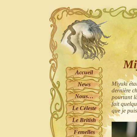
Mi
Accueil
Miyuki étai
News
dernière c
Nous…
pourtant là
fait quelqu
Le Céleste
que je puis
Le British
Femelles