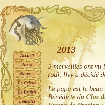
2013
Accueil
News
5 merveilles ont vu l
(oui, Ilvy a décidé d
Nous…
Le Céleste
Le papa est le beau
Le British
Bénédicte du
Clos d
Femelles