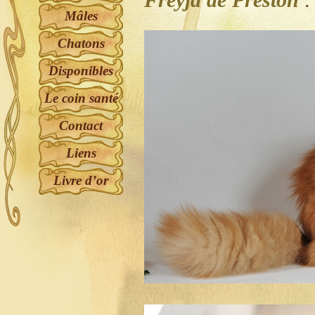
Freyja de Preston
:
Mâles
Chatons
Disponibles
Le coin santé
Contact
Liens
Livre d’or