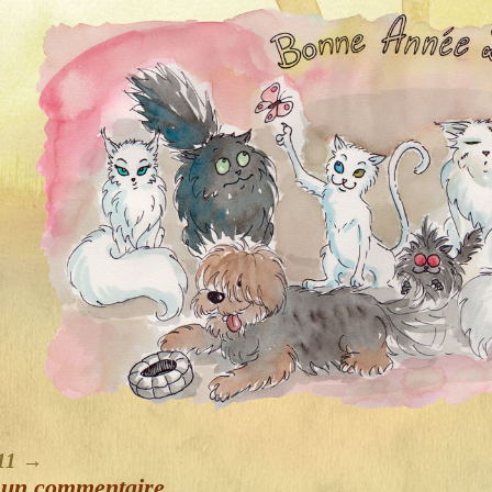
011
→
 un commentaire