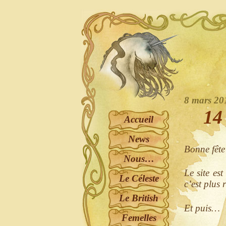
8 mars 2
14
Accueil
News
Bonne fêt
Nous…
Le site est
Le Céleste
c’est plus 
Le British
Et puis…
Femelles