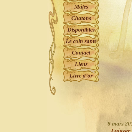
Mâles
Chatons
Disponibles
Le coin santé
Contact
Liens
Livre d’or
8 mars 2
Laisser