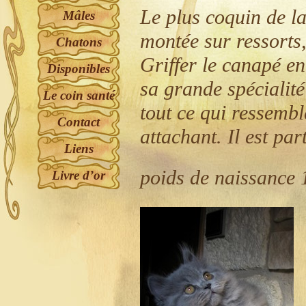
Le plus coquin de la
Mâles
montée sur ressorts
Chatons
Griffer le canapé en
Disponibles
sa grande spécialit
Le coin santé
tout ce qui ressembl
Contact
attachant. Il est pa
Liens
poids de naissance 
Livre d’or