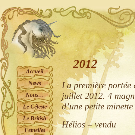
2012
Accueil
News
La première portée d
juillet 2012. 4 mag
Nous…
d’une petite minette 
Le Céleste
Le British
Hélios – vendu
Femelles