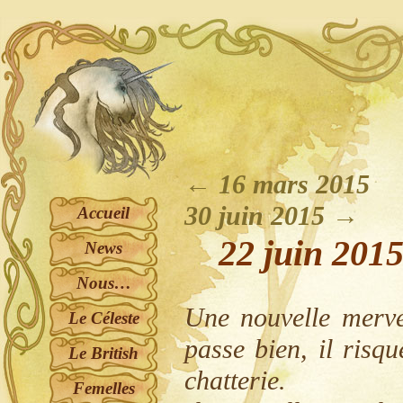
←
16 mars 2015
30 juin 2015
→
Accueil
22 juin 201
News
Nous…
Une nouvelle mervei
Le Céleste
passe bien, il risq
Le British
chatterie.
Femelles