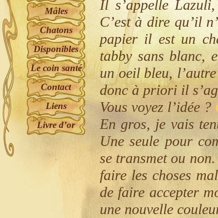
Il s’appelle Lazuli
Mâles
C’est à dire qu’il 
Chatons
papier il est un ch
Disponibles
tabby sans blanc, e
Le coin santé
un oeil bleu, l’autr
donc à priori il s’a
Contact
Vous voyez l’idée ?
Liens
En gros, je vais te
Livre d’or
Une seule pour com
se transmet ou non. 
faire les choses ma
de faire accepter m
une nouvelle couleur