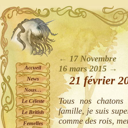
←
17 Novembre
16 mars 2015
→
Accueil
21 février 2
News
Nous…
Tous nos chatons 
Le Céleste
famille, je suis sup
Le British
comme des rois, mer
Femelles