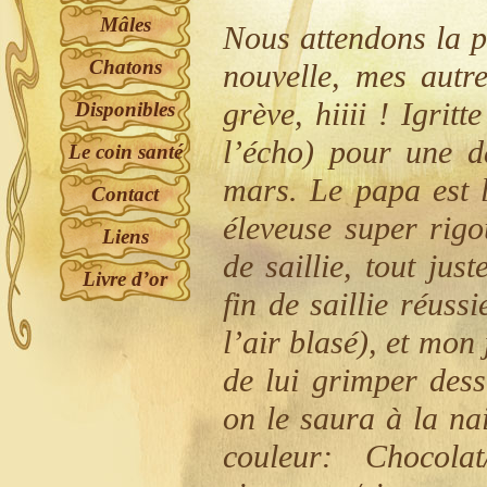
Mâles
Nous attendons la p
Chatons
nouvelle, mes autr
grève, hiiii ! Igri
Disponibles
l’écho) pour une d
Le coin santé
mars. Le papa est 
Contact
éleveuse super rigo
Liens
de saillie, tout ju
Livre d’or
fin de saillie réuss
l’air blasé), et mon
de lui grimper dess
on le saura à la na
couleur: Chocola