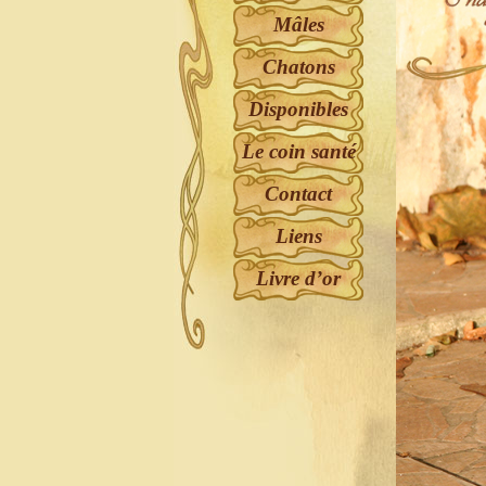
Mâles
Chatons
Disponibles
Le coin santé
Contact
Liens
Livre d’or