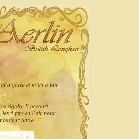
y m’a gâtée et m’en a fait
ès rigolo. Il accourt
les 4 fers en l’air pour
s, môssieur Snow