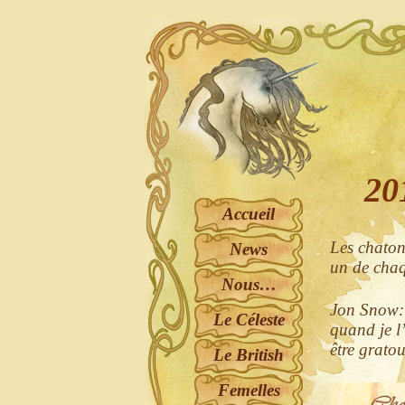
20
Accueil
Les chatons
News
un de chaq
Nous…
Jon Snow: 
Le Céleste
quand je l’
être gratou
Le British
Femelles