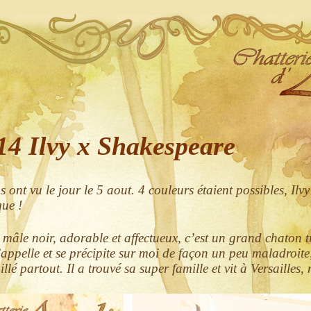
14 Ilvy x Shakespeare
 ont vu le jour le 5 aout. 4 couleurs étaient possibles, Ilv
ue !
mâle noir, adorable et affectueux, c’est un grand chaton tr
appelle et se précipite sur moi de façon un peu maladroite, 
illé partout. Il a trouvé sa super famille et vit à Versaille