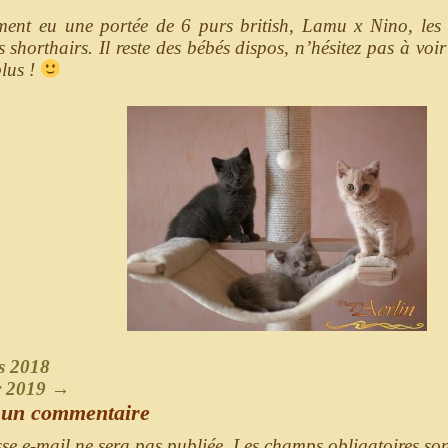
ment eu une portée de 6 purs british, Lamu x Nino, les
s shorthairs. Il reste des bébés dispos, n’hésitez pas à v
plus !
s 2018
er 2019
→
 un commentaire
sse e-mail ne sera pas publiée.
Les champs obligatoires so