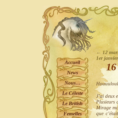
←
12 mar
1er janvi
Accueil
16
News
Nous…
Houuuloulo
Le Céleste
J’ai deux e
Plusieurs 
Le British
Mirage mon
que c’étai
Femelles