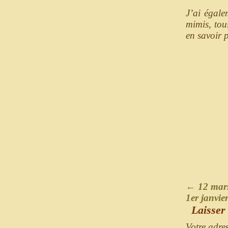
J’ai égale
mimis, tou
en savoir 
←
12 mar
1er janvi
Laisser
Votre adre