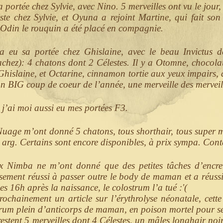
 portée chez Sylvie, avec Nino. 5 merveilles ont vu le jour,
ste chez Sylvie, et Oyuna a rejoint Martine, qui fait son
Odin le rouquin a été placé en compagnie.
a eu sa portée chez Ghislaine, avec le beau Invictus 
chez): 4 chatons dont 2 Célestes. Il y a Otomne, chocolat
 Ghislaine, et Octarine, cinnamon tortie aux yeux impairs, q
on BIG coup de coeur de l’année, une merveille des mervei
, j’ai moi aussi eu mes portées F3.
uage m’ont donné 5 chatons, tous shorthair, tous super m
, arg. Certains sont encore disponibles, à prix sympa. Con
x Nimba ne m’ont donné que des petites tâches d’encre
ement réussi à passer outre le body de maman et a réussi 
es 16h après la naissance, le colostrum l’a tué :'(
prochainement un article sur l’érythrolyse néonatale, cette
rum plein d’anticorps de maman, en poison mortel pour 
restent 5 merveilles dont 4 Célestes, un mâles longhair noir