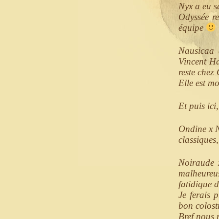
Nyx a eu sa
Odyssée re
équipe
Nausicaa 
Vincent Ha
reste chez
Elle est m
Et puis ici
Ondine x N
classiques
Noiraude 
malheureus
fatidique d
Je ferais 
bon colost
Bref nous 