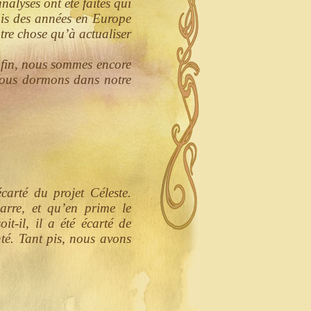
nalyses ont été faites qui
epuis des années en Europe
utre chose qu’à actualiser
nfin, nous sommes encore
nous dormons dans notre
carté du projet Céleste.
arre, et qu’en prime le
t-il, il a été écarté de
nté. Tant pis, nous avons