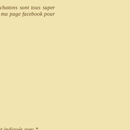
 chatons sont tous super
oir ma page facebook pour
nt indiqués avec
*