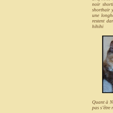
noir short
shorthair 
une longha
restent da
hihihi
Quant à No
pas s’être 