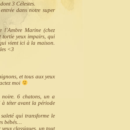
 dont 3 Célestes.
 entrée dans notre super
de l’Ambre Marine (chez
 tortie yeux impairs, qui
ui vient ici à la maison.
lles <3
ignons, et tous aux yeux
tactez moi
 noire. 6 chatons, un a
à téter avant la période
 saleté qui transforme le
ses bébés…
 yeux classiques, un tout