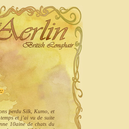
ons perdu Silk, Kumo, et
emps et j’ai vu de suite
onne 10aine de chats du