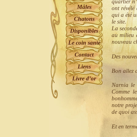
quartier n’
Mâles
ont révélé 
qui a été u
Chatons
le site.
La seconde
Disponibles
au milieu
nouveau ch
Le coin santé
Contact
Des nouvell
Liens
Bon allez 
Livre d’or
Narnia le 
Comme les
bonhomme e
notre proj
de quoi as
Et en terme