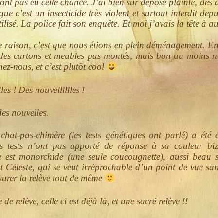
ont pas eu cette chance. J’ai bien sûr déposé plainte, des a
que c’est un insecticide très violent et surtout interdit d
tilisé. La police fait son enquête. Et moi j’avais la tête à a
 raison, c’est que nous étions en plein déménagement. E
 des cartons et meubles pas montés, mais bon au moins 
ez-nous, et c’est plutôt cool
es ! Des nouvelllllles !
des nouvelles.
chat-pas-chimère (les tests génétiques ont parlé) a été é
 tests n’ont pas apporté de réponse à sa couleur biz
st monorchide (une seule coucougnette), aussi beau soi
et Céleste, qui se veut irréprochable d’un point de vue sa
surer la relève tout de même
 de relève, celle ci est déjà là, et une sacré relève !!