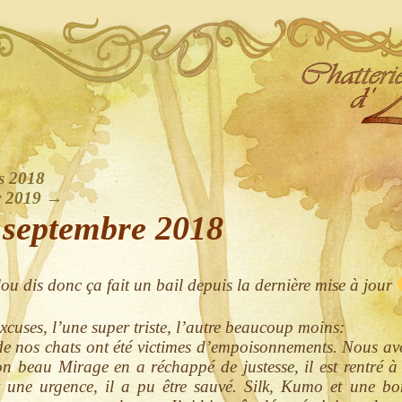
s 2018
er 2019
→
 septembre 2018
u dis donc ça fait un bail depuis la dernière mise à jour
xcuses, l’une super triste, l’autre beaucoup moins:
de nos chats ont été victimes d’empoisonnements. Nous av
 beau Mirage en a réchappé de justesse, il est rentré à t
t une urgence, il a pu être sauvé. Silk, Kumo et une b